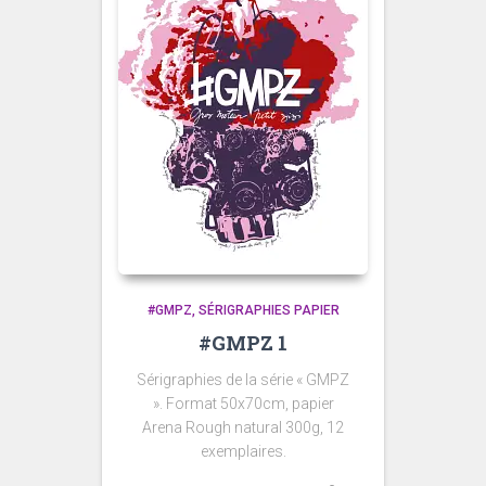
#GMPZ
SÉRIGRAPHIES PAPIER
#GMPZ 1
Sérigraphies de la série « GMPZ
». Format 50x70cm, papier
Arena Rough natural 300g, 12
exemplaires.