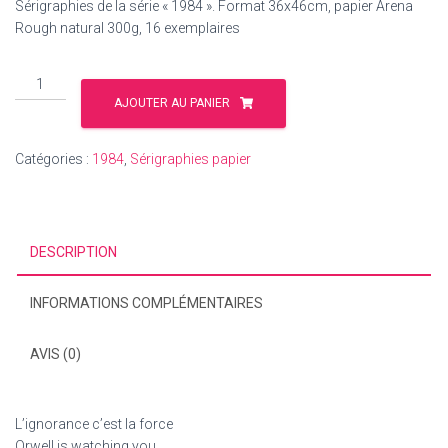
Sérigraphies de la série « 1984 ». Format 36x46cm, papier Arena
Rough natural 300g, 16 exemplaires
quantité
de
AJOUTER AU PANIER
1984
-
Catégories :
1984
,
Sérigraphies papier
L'ignorance
c'est
la
force
DESCRIPTION
(2)
INFORMATIONS COMPLÉMENTAIRES
AVIS (0)
L’ignorance c’est la force
Orwell is watching you