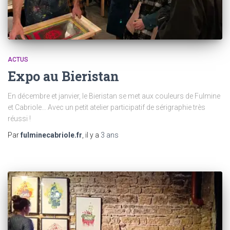
ACTUS
Expo au Bieristan
En décembre et janvier, le Bieristan se met aux couleurs de Fulmine
et Cabriole… Avec un petit atelier participatif de sérigraphie très
réussi !
Par
fulminecabriole.fr
, il y a
3 ans