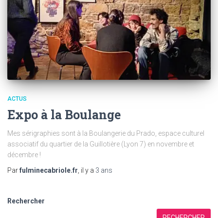
ACTUS
Expo à la Boulange
Mes sérigraphies sont à la Boulangerie du Prado, espace culturel
associatif du quartier de la Guillotière (Lyon 7) en novembre et
décembre !
Par
fulminecabriole.fr
, il y a
3 ans
Rechercher
RECHERCHER