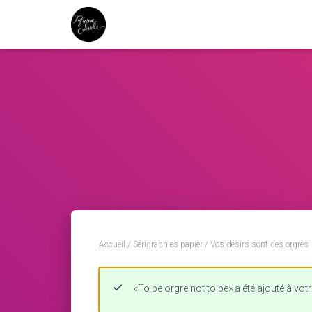
Accueil
/
Sérigraphies papier
/ Vos désirs sont des orgres
«To be orgre not to be» a été ajouté à votr