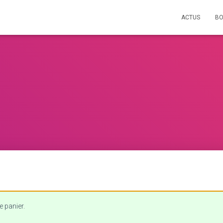
ACTUS
BO
e panier.