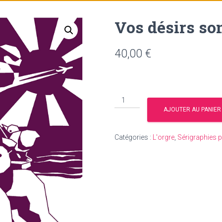
Vos désirs so
40,00
€
quantité
de
AJOUTER AU PANIER
Vos
désirs
Catégories :
L'orgre
,
Sérigraphies p
sont
des
orgres