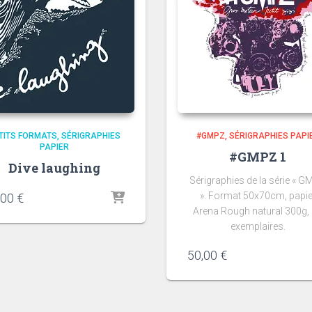
TITS FORMATS
SÉRIGRAPHIES
#GMPZ
SÉRIGRAPHIES PAPI
PAPIER
#GMPZ 1
Dive laughing
Sérigraphies de la série « 
». Format 50x70cm, papie
,00
€
Arena Rough natural 300g,
exemplaires.
50,00
€