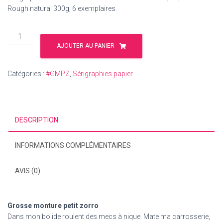
Rough natural 300g, 6 exemplaires.
quantité
de
AJOUTER AU PANIER
#GMPZ
4
Catégories :
#GMPZ
,
Sérigraphies papier
DESCRIPTION
INFORMATIONS COMPLÉMENTAIRES
AVIS (0)
Grosse monture petit zorro
Dans mon bolide roulent des mecs à nique. Mate ma carrosserie,