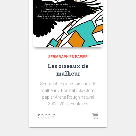
SÉRIGRAPHIES PAPIER
Les oiseaux de
malheur
Sérigraphies « Les oiseaux de
malheur ». Format 50x70cm,
papier Arena Rough natural
300g, 20 exemplaires
50,00
€