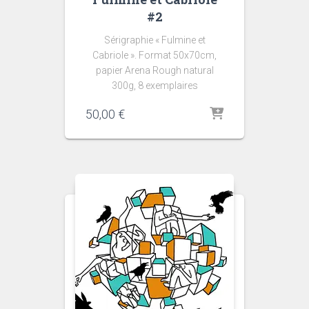
#2
Sérigraphie « Fulmine et
Cabriole ». Format 50x70cm,
papier Arena Rough natural
300g, 8 exemplaires
50,00
€